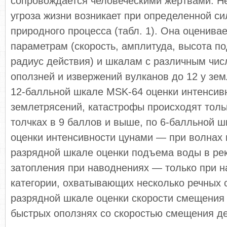
сопровождается человеческими жертвами. Н
угроза жизни возникает при определенной с
природного процесса (табл. 1). Она оценива
параметрам (скорость, амплитуда, высота п
радиус действия) и шкалам с различным числ
оползней и извержений вулканов до 12 у зем
12-балльной шкале MSK-64 оценки интенсив
землетрясений, катастрофы происходят толь
толчках в 9 баллов и выше, по 6-балльной 
оценки интенсивности цунами — при волнах в
разрядной шкале оценки подъема воды в ре
затопления при наводнениях — только при н
категории, охватывающих несколько речных с
разрядной шкале оценки скорости смещения
быстрых оползнях со скоростью смещения де