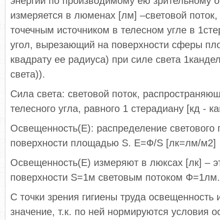
энергии по производимому ею зрительному 
измеряется в люменах [лм] –световой поток
точечным источником в телесном угле в 1ст
угол, вырезающий на поверхности сферы пл
квадрату ее радиуса) при силе света 1канде
света)).
Сила света: световой поток, распространяю
телесного угла, равного 1 стерадиану [кд - ка
Освещенность(Е): распределение светового п
поверхности площадью S. Е=Ф/S [лк=лм/м2]
Освещенность(Е) измеряют в люксах [лк] – 
поверхности S=1м световым потоком Ф=1лм.
С точки зрения гигиены труда освещенность
значение, т.к. по ней нормируются условия 