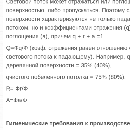
Световой поток может отражаться или погло
поверхностью, либо пропускаться. Поэтому 
поверхности характеризуются не только па
потоком, но и коэффициентами отражения (q),
поглощения (a), причем q + r + a =1.
Q=Фq/Ф (коэф. отражения равен отношению 
светового потока к падающему). Например, q
деревянной поверхности = 35% (40%),
qчистого побеленного потолка = 75% (80%).
R= Фr/Ф
A=Фa/Ф
Гигиенические требования к производств