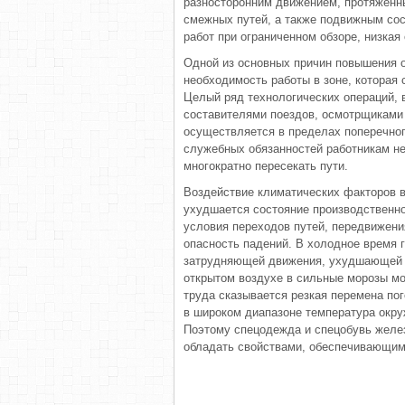
разносторонним движением, протяжённы
смежных путей, а также подвижным со
работ при ограниченном обзоре, низкая
Одной из основных причин повышения 
необходимость работы в зоне, которая
Целый ряд технологических операций,
составителями поездов, осмотрщиками 
осуществляется в пределах поперечног
служебных обязанностей работникам н
многократно пересекать пути.
Воздействие климатических факторов в
ухудшается состояние производственно
условия переходов путей, передвижени
опасность падений. В холодное время 
затрудняющей движения, ухудшающей в
открытом воздухе в сильные морозы мо
труда сказывается резкая перемена по
в широком диапазоне температура окру
Поэтому спецодежда и спецобувь желе
обладать свойствами, обеспечивающим