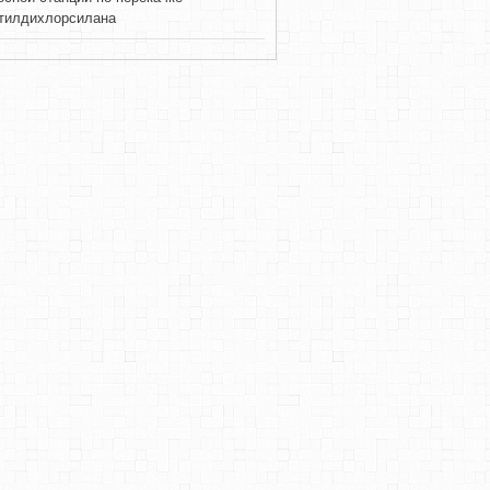
тилдихлорсилана