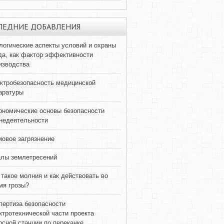
ЛЕДНИЕ ДОБАВЛЕНИЯ
логические аспекты условий и охраны
да, как фактор эффективности
изводства
ктробезопасность медицинской
аратуры
ономические основы безопасности
недеятельности
овое загрязнение
лы землетресений
 такое молния и как действовать во
мя грозы?
пертиза безопасности
ктротехнической части проекта
осной станции по перекачке