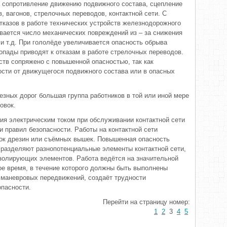
 сопротивление движению подвижного состава, сцепление
в, вагонов, стрелочных переводов, контактной сети. С
тказов в работе технических устройств железнодорожного
вается число механических повреждений из – за снижения
и т.д. При гололёде увеличивается опасность обрыва
опады приводят к отказам в работе стрелочных переводов.
ств сопряжено с повышенной опасностью, так как
ости от движущегося подвижного состава или в опасных
зных дорог большая группа работников в той или иной мере
овок.
я электрическим током при обслуживании контактной сети
 правил безопасности. Работы на контактной сети
ок дрезин или съёмных вышек. Повышенная опасность
е разделяют разнопотенциальные элементы контактной сети,
золирующих элементов. Работа ведётся на значительной
ое время, в течение которого должны быть выполнены
 маневровых передвижений, создаёт трудности
пасности.
Перейти на страницу номер:
1
2
3
4
5