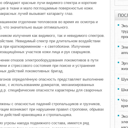
 обладают красные лучи видимого спектра и короткие
щие в ткани и мало поглощаемые поверхностью кожи.
акрасных лучей вызывает катаракту глаз.
ПОС
машинном отделении тепловозов во время их осмотра и
Эко
*ч), что значительно выше оптимального.
тру
ником излучения как видимого, так и невидимого спектров.
про
ействие. Невидимый спектр при длительном воздействии
 а при кратковременном – к светобоязни. Излучение
Эле
незащищённых участков кожи лица и рук сварщиков.
апп
нении отказов электрооборудования локомотивов в пути
Эрг
ени и стрессового состояния при поиске и устранения
жиз
ных действий локомотивных бригад.
вагонов определённую опасность представляет выполнение
Шум
ках, с использованием домкратов, механизированных
Шка
 д.р. специфические опасности характерны для сварочных
Что
ряжены с опасностью падений стропальщиков и грузчиков,
вре
уации возникают при нарушении правил строповки, обрывах
сти действий крановщика и стропальщика.
Экс
эле
мо угрозы наезда подвижного состава, имеется ряд
нас