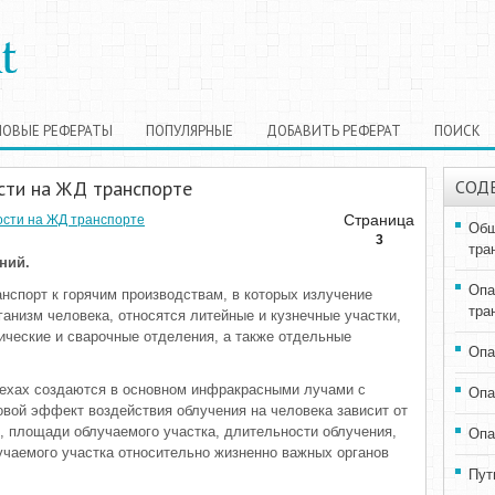
НОВЫЕ РЕФЕРАТЫ
ПОПУЛЯРНЫЕ
ДОБАВИТЬ РЕФЕРАТ
ПОИСК
сти на ЖД транспорте
СОД
Страница
ости на ЖД транспорте
Общ
3
тра
ний.
Опа
нспорт к горячим производствам, в которых излучение
тра
анизм человека, относятся литейные и кузнечные участки,
ические и сварочные отделения, а также отдельные
Опа
цехах создаются в основном инфракрасными лучами с
Опа
овой эффект воздействия облучения на человека зависит от
, площади облучаемого участка, длительности облучения,
Опа
учаемого участка относительно жизненно важных органов
Пут