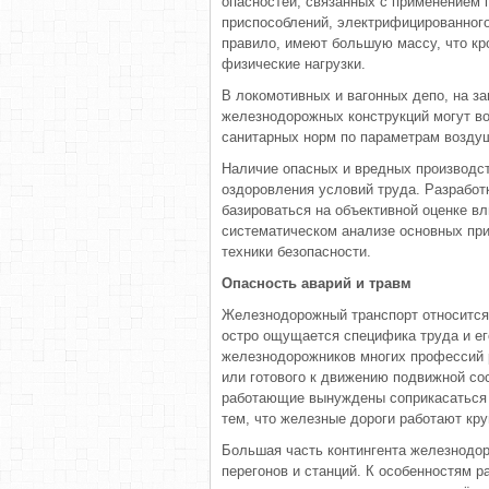
опасностей, связанных с применением 
приспособлений, электрифицированного
правило, имеют большую массу, что кр
физические нагрузки.
В локомотивных и вагонных депо, на з
железнодорожных конструкций могут во
санитарных норм по параметрам воздуш
Наличие опасных и вредных производст
оздоровления условий труда. Разработ
базироваться на объективной оценке в
систематическом анализе основных при
техники безопасности.
Опасность аварий и травм
Железнодорожный транспорт относится 
остро ощущается специфика труда и ег
железнодорожников многих профессий 
или готового к движению подвижной со
работающие вынуждены соприкасаться 
тем, что железные дороги работают кру
Большая часть контингента железнодор
перегонов и станций. К особенностям р