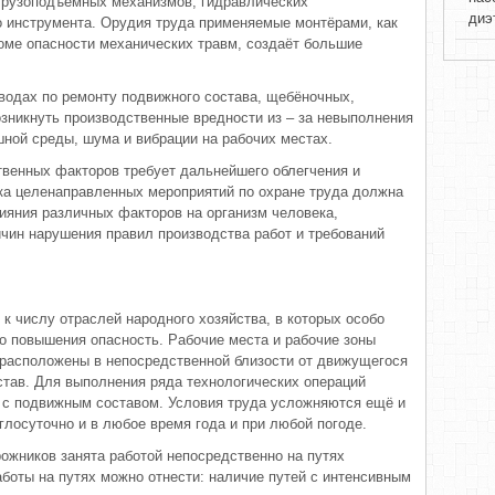
грузоподъёмных механизмов, гидравлических
диэ
 инструмента. Орудия труда применяемые монтёрами, как
оме опасности механических травм, создаёт большие
аводах по ремонту подвижного состава, щебёночных,
зникнуть производственные вредности из – за невыполнения
ной среды, шума и вибрации на рабочих местах.
венных факторов требует дальнейшего облегчения и
ка целенаправленных мероприятий по охране труда должна
лияния различных факторов на организм человека,
чин нарушения правил производства работ и требований
к числу отраслей народного хозяйства, в которых особо
о повышения опасность. Рабочие места и рабочие зоны
расположены в непосредственной близости от движущегося
став. Для выполнения ряда технологических операций
с подвижным составом. Условия труда усложняются ещё и
глосуточно и в любое время года и при любой погоде.
ожников занята работой непосредственно на путях
аботы на путях можно отнести: наличие путей с интенсивным