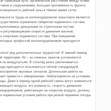
е тормозные пути, органическое расстояние между осями
ставом и сооружениями, большая протяжённость фронта
 освещённость рабочей зоны в тёмное время суток.
опасности труда на железнодорожном транспорте является
 существенно ограничена габаритом подвижного состава.
 выполняемых дежурными по стрелочным постам,
и регулировщиками скорости движения вагонов,
о очертания подвижного состава. При повышении
екоторых профессий железнодорожников приходится
носит ряд дополнительных трудностей. В зимний период
й территории. Из – за снежных заносов усложняются
я по междупутьям. В гололёд резко увеличивается
года приходится пользоваться тёплой спецодеждой,
осприятия звуковых сигналов. Длительная работа на
жет привести к обморожению. Неблагоприятно на условиях
годы. Даже в период одной рабочей смены могут измениться
жающего воздуха, его влажность, скорость движения.
знодорожников, работающих на открытом воздухе, должны
и нормальные условия работы при резкой перемене погоды.