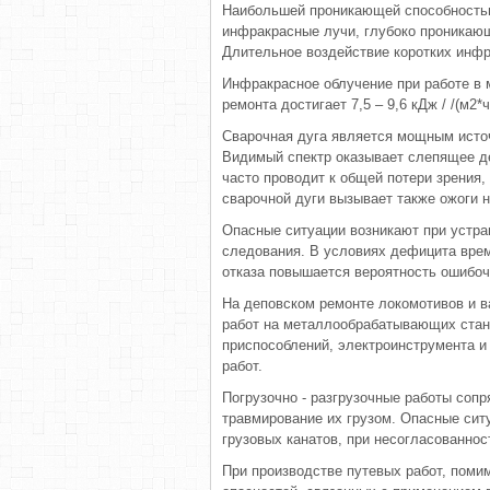
Наибольшей проникающей способностью
инфракрасные лучи, глубоко проникаю
Длительное воздействие коротких инфр
Инфракрасное облучение при работе в 
ремонта достигает 7,5 – 9,6 кДж / /(м2
Сварочная дуга является мощным источ
Видимый спектр оказывает слепящее д
часто проводит к общей потери зрения,
сварочной дуги вызывает также ожоги 
Опасные ситуации возникают при устра
следования. В условиях дефицита врем
отказа повышается вероятность ошибоч
На деповском ремонте локомотивов и 
работ на металлообрабатывающих стан
приспособлений, электроинструмента и
работ.
Погрузочно - разгрузочные работы соп
травмирование их грузом. Опасные сит
грузовых канатов, при несогласованно
При производстве путевых работ, поми