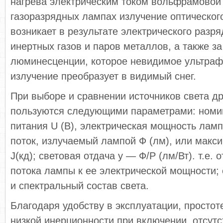
нагрева электрическим током вольфра­мовой 
газоразрядных лампах излучение оптическог
возникает в результате электрического разр
инертных газов и паров металлов, а также за
люминес­ценции, которое невидимое ультра
излучение преобразует в видимый снег.
При выборе и сравнении источников света др
пользуются следующими параметрами: номи
питания U (В), электрическая мощность ламп
поток, излучаемый лампой Ф (лм), или макс
J(кд); световая отдача y — Ф/Р (лм/Вт). т.е.
потока лампы к ее элект­рической мощности;
и спектральный состав света.
Благодаря удобству в эксплуатации, простот
низкой инерционности при включении, отсутс