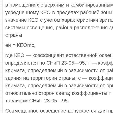
в помещениях с верхним и комбинированны
усредненному КЕО в пределах рабочей зоны
значение КЕО с учетом ха­рактеристики зрит
системы освещения, района расположения з
страны
ен = КЕОmc,
где КЕО — коэффициент естественной освещ
определяется по СНиП 23-05—95; т — коэфф
климата, определя­емый в зависимости от р
здания на территории страны; с — коэффици
климата, определяемый в за­висимости от о
относительно сторон света; коэффи­циенты т
таблицам СНиП 23-05—95.
Совмещенное освещение допускается для пр