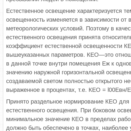
Естественное освещение характеризуется те
ос­вещенность изменяется в зависимости от в
метео­рологических условий. Поэтому в каче
естественного освещения принята относите
коэф­фициент естественной освещенности КЕ
вышеука­занных параметров. КЕО—это отно
в данной точке внутри помещения Еж к одн
значению наружной горизонтальной освещен
создаваемой светом полностью от­крытого не
выраженное в процентах, т.е. КЕО = l00Евн/Е
Принято раздельное нормирование КЕО для 
естественного освещения. При боковом осв
мини­мальное значение КЕО в пределах рабо
должно быть обеспечено в точках, наиболее 