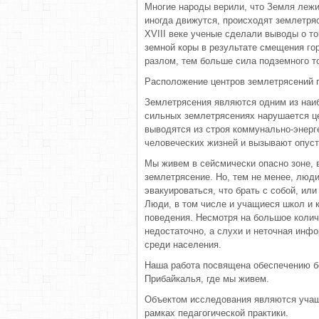
Многие народы верили, что Земля лежит
иногда движутся, происходят землетря
ХVIII веке ученые сделали выводы о т
земной коры в результате смещения го
разлом, тем больше сила подземного т
Расположение центров землетрясений г
Землетрясения являются одним из наи
сильных землетрясениях нарушается це
выводятся из строя коммунально-энерге
человеческих жизней и вызывают опус
Мы живем в сейсмически опасно зоне, в
землетрясение. Но, тем не менее, люди
эвакуироваться, что брать с собой, ил
Люди, в том числе и учащиеся школ и 
поведения. Несмотря на большое колич
недостаточно, а слухи и неточная инфо
среди населения.
Наша работа посвящена обеспечению бе
Прибайкалья, где мы живем.
Объектом исследования являются учащ
рамках педагогической практики.