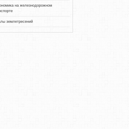
ономика на железнодорожном
нспорте
лы землетресений