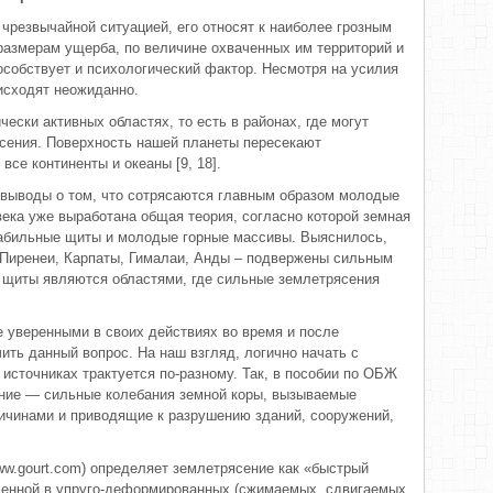
 чрезвычайной ситуацией, его относят к наиболее грозным
размерам ущерба, по величине охваченных им территорий и
особствует и психологический фактор. Несмотря на усилия
исходят неожиданно.
ески активных областях, то есть в районах, где могут
сения. Поверхность нашей планеты пересекают
все континенты и океаны [9, 18].
 выводы о том, что сотрясаются главным образом молодые
века уже выработана общая теория, согласно которой земная
табильные щиты и молодые горные массивы. Выяснилось,
 Пиренеи, Карпаты, Гималаи, Анды – подвержены сильным
е щиты являются областями, где сильные землетрясения
е уверенными в своих действиях во время и после
ить данный вопрос. На наш взгляд, логично начать с
 источниках трактуется по-разному. Так, в пособии по ОБЖ
ние — сильные колебания земной коры, вызываемые
ичинами и приводящие к разрушению зданий, сооружений,
ww.gourt.com) определяет землетрясение как «быстрый
пленной в упруго-деформированных (сжимаемых, сдвигаемых