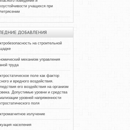
опасного поведения и
хоустойчивости учащихся при
летрясении
ЛЕДНИЕ ДОБАВЛЕНИЯ
ктробезопасность на строительной
щадке
номический механизм управления
аной труда
ктростатическое поле как фактор
сного и вредного воздействия.
ледствия его воздействия на организм
овека. Допустимые уровни и средства
мализации уровней напряженности
ктростатического поля
ктромагнитное излучение
куация населения