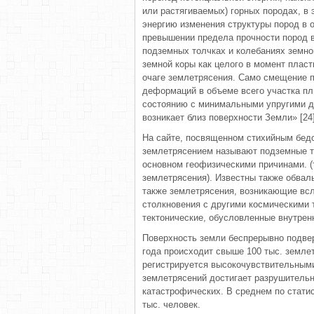
или растягиваемых) горных породах, в 
энергию изменения структуры пород в 
превышении предела прочности пород в
подземных толчках и колебаниях земн
земной коры как целого в момент плас
очаге землетрясения. Само смещение п
деформаций в объеме всего участка пл
состоянию с минимальными упругими д
возникает близ поверхности Земли» [24]
На сайте, посвященном стихийным бедст
землетрясением называют подземные т
основном геофизическими причинами. (
землетрясения). Известны также обвал
также землетрясения, возникающие всл
столкновения с другими космическими
тектонические, обусловленные внутрен
Поверхность земли беспрерывно подвер
года происходит свыше 100 тыс. земле
регистрируется высокочувствительными
землетрясений достигает разрушительн
катастрофических. В среднем по статис
тыс. человек.