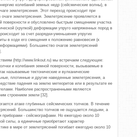
энергию колебаний земных недр (сейсмические волны), в
очаге землетрясения. Этот переход происходит при
 очаге землетрясения. Землетрясение проявляется в
ой поверхности и обусловлено быстрым смещением участка
тической (хрупкой) деформации упруго напряженных пород в
роисходит за счет разрядки-уменьшения упругих
иты в ходе его смещения к положению равновесия (к
еформациями). Большинство очагов землетрясений
.
виям (http://www.linkout.ru) мы встречаем следующее:
олчки и колебания земной поверхности, вызываемые в
так называемые тектонические и вулканические
ьные, плотинные и другие наведенные землетрясения, а
едствие падения на землю метеоритов или в результате ее
 телами. Наиболее распространенными являются
ним строением земли [32].
гается атаке глубинных сейсмических толчков. В течение
трясений. Большинство толчков не ощущается людьми, а
 приборами - сейсмографами. Но ежегодно около 10
ой силы, а единичные приобретают характер
тике в мире от землетрясений погибает ежегодно около 10