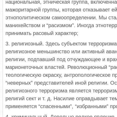
национальная, этническая группа, включенна
мажоритарной группы, которая отказывает ей
этнополитическом самоопределении. Мы ста
манихейством и “расизмом”. Иногда этнотер
принимать расовый характер;
3. религиозный. Здесь субъектом терроризма
религиозное меньшинство или активный ава
религии, подпавший под отчуждающее и вра
марионеточных властей. Революционный “ра
теологическую окраску, антропологическое 
“неверных” представителей иной религии. 
религиозного терроризма является террориз
религий сект и т. д. Насилие оправдывает тем
применяется “спасенными”, “избранными” пр
4. криминальный. Довольно редкое явление. 