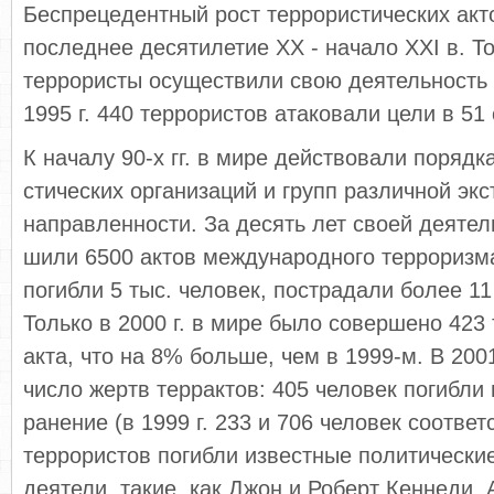
Беспрецедентный рост тер­рористических акто
последнее десятилетие XX - начало XXI в. То
террористы осуществи­ли свою деятельность в
1995 г. 440 терро­ристов атаковали цели в 51
К началу 90-х гг. в мире дей­ствовали порядк
стических организаций и групп различной эк
направленности. За десять лет своей деятел
шили 6500 актов международ­ного терроризма
погибли 5 тыс. человек, пост­радали более 11
Только в 2000 г. в мире было совершено 423 
акта, что на 8% больше, чем в 1999-м. В 2001
число жертв террактов: 405 человек погибли 
ранение (в 1999 г. 233 и 706 человек соответ
террористов погибли известные политически
деятели, такие, как Джон и Роберт Кеннеди,