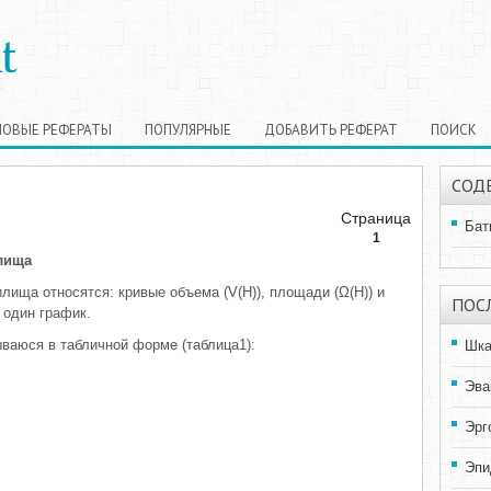
НОВЫЕ РЕФЕРАТЫ
ПОПУЛЯРНЫЕ
ДОБАВИТЬ РЕФЕРАТ
ПОИСК
СОД
Страница
Бат
1
лища
лища относятся: кривые объема (V(Н)), площади (Ω(Н)) и
ПОС
 один график.
ваюся в табличной форме (таблица1):
Шка
Эва
Эрг
Эпи