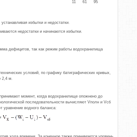
11
61
95
 устанавливая избытки и недостатки.
чиваются недостатки и начинаются избытки.
сумма дефицитов, так как режим работы водохранилища
ехнических условий, по графику батиграфических кривых,
 2,4 м.
 принимают момент, когда водохранилище опожнено до
онологической последовательности вычисляют Vполн и Vсб
т уравнение водного баланса:
ротив хода времени. За конечное также принимается уровень