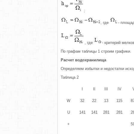
;
, где
- площад
, где
- критерий мелко
По графам таблицы 1 строим графики.
Расчет водохранилища
Определяем избытки и недостатки исход
Таблица 2
I
II
III
IV
W
32
22
13
115
8
U
141
141
281
281
2
+
5