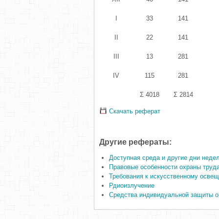
I
33
141
II
22
141
III
13
281
IV
115
281
Σ 4018
Σ 2814
Скачать реферат
Другие рефераты:
Доступная среда и другие дни неде
Правовые особенности охраны труда
Требования к искусственному осве
Рдиоизлучение
Средства индивидуальной защиты ор