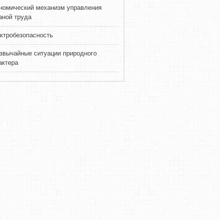
номический механизм управления
аной труда
ктробезопасность
звычайные ситуации природного
актера