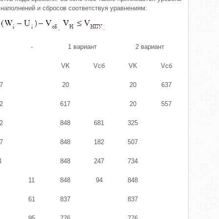
наполнений и сбросов соответствуя уравнениям:
,
.
-
1 вариант
2 вариант
VK
Vсб
VK
Vсб
7
20
20
637
2
617
20
557
2
848
681
325
7
848
182
507
4
848
247
734
11
848
94
848
61
837
837
95
776
776