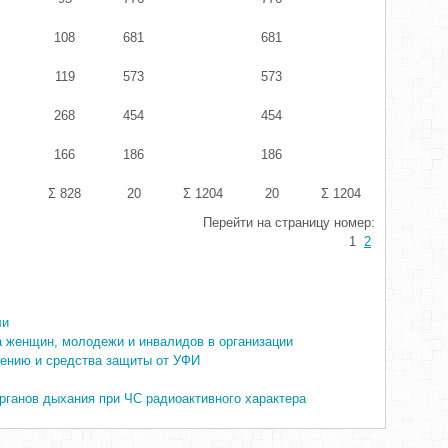
108
681
681
119
573
573
268
454
454
166
186
186
Σ 828
20
Σ 1204
20
Σ 1204
Перейти на страницу номер:
1
2
ли
 женщин, молодежи и инвалидов в организации
щению и средства защиты от УФИ
ганов дыхания при ЧС радиоактивного характера