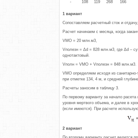
-
108
119
268
166
1 вариант
Сопоставляем расчетный сток и отдачу,
Расчет начинаем с месяца, когда закан
VМО = 20 млн.м3,
Vполезн = Δd = 828 млн.м3, где Δd – 
однотактовый.
Vполн = VМО + Vполезн = 848 млн.м3.
VМО определяем исходя из санитарно-т
при отметке 134, 4 м, и средней глубине
Расчеты заносим в таблицу 3.
По первому варианту за начало расета
уровня мертвого объема, и далее в хр
(если имеются). При расчете использую
2 вариант
По второму варианту расчет ведется п