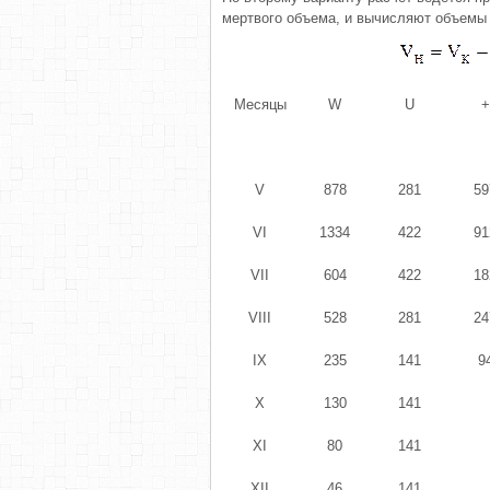
мертвого объема, и вычисляют объемы 
Месяцы
W
U
+
V
878
281
59
VI
1334
422
91
VII
604
422
18
VIII
528
281
24
IX
235
141
9
X
130
141
XI
80
141
XII
46
141