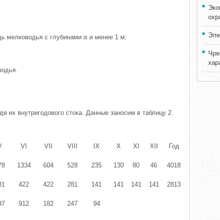
Эко
охр
Эле
ь мелководья с глубинами α и менее 1 м;
Чре
хар
водья.
я их внутригодового стока. Данные заносим в таблицу 2.
V
VI
VII
VIII
IX
X
XI
XII
Год
78
1334
604
528
235
130
80
46
4018
81
422
422
281
141
141
141
141
2813
97
912
182
247
94