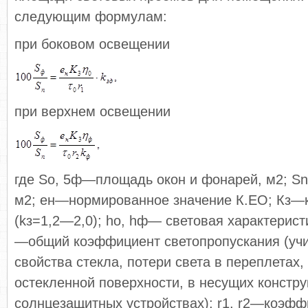
следующим формулам:
при боковом освещении
при верхнем освещении
где So, 5ф—площадь окон и фонарей, м2; S
м2; eн—нормированное значение К.ЕО; Кз—
(kз=1,2—2,0); ho, hф— световая характерист
—общий коэффициент светопропускания (учи
свойства стекла, потери света в переплетах,
остекленной поверхности, в несущих констру
солнцезащитных устройствах); r1, r2—коэфф