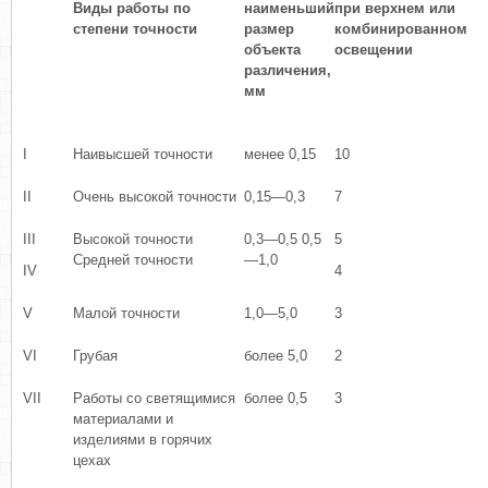
Виды работы по
наименьший
при верхнем или
степени точности
размер
комбинированном
объекта
освещении
различения,
мм
I
Наивысшей точности
менее 0,15
10
II
Очень высокой точности
0,15—0,3
7
III
Высокой точности
0,3—0,5 0,5
5
Средней точности
—1,0
IV
4
V
Малой точности
1,0—5,0
3
VI
Грубая
более 5,0
2
VII
Работы со светящимися
более 0,5
3
материалами и
изделиями в горячих
цехах