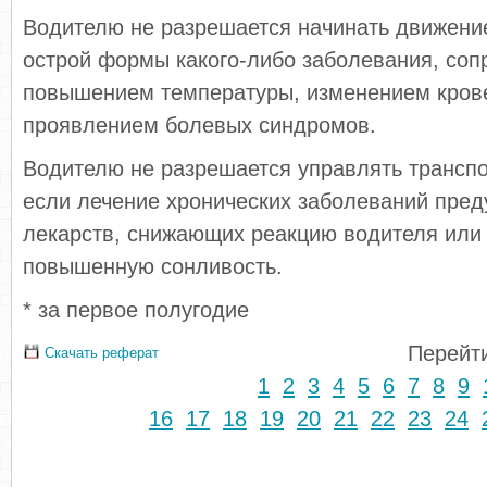
Водителю не разрешается начинать движени
острой формы какого-либо заболевания, со
повышением температуры, изменением крове
проявлением болевых синдромов.
Водителю не разрешается управлять трансп
если лечение хронических заболеваний пре
лекарств, снижающих реакцию водителя ил
повышенную сонливость.
* за первое полугодие
Перейти
Скачать реферат
1
2
3
4
5
6
7
8
9
16
17
18
19
20
21
22
23
24