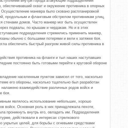
аступлении внутри города атакующие подразделения
 обеспечивавший охват и окружение противника в опорных
. Осуществление маневра было сковано распланировкой
ий, продольным и фланговым обстрелом противникам улиц,
я стенами домов. Часто маневр мог быть осуществлен
ерез подвалы, по крышам и чердакам. Но и в этих
ступавшие подразделения стремились применить маневр,
язаны обычно с большими потерями и вели к затяжке боя.
огла обеспечить быстрый разгром живой силы противника в
действия противника на фланги и тыл наших наступавших
ледние постоянно быть готовыми перейти к круговой обороне
овладение населенным пунктом зависел от того, насколько
стеме его обороны, насколько тщательно был разработан
й, налажено взаимодействие различных родов войск и
е боя.
тивным являлось использование небольших, хорошо
ов войск. Основная роль в них принадлежала пехоте,
ыла проникнуть внутрь его, овладеть им. Подразделения
турме, действовали в интересах стрелкового
о укрытых целей, для борьбы с огневыми средствами