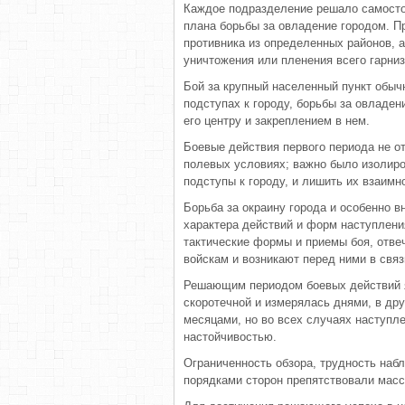
Каждое подразделение решало самосто
плана борьбы за овладение городом. П
противника из определенных районов, 
уничтожения или пленения всего гарниз
Бой за крупный населенный пункт обыч
подступах к городу, борьбы за овладен
его центру и закреплением в нем.
Боевые действия первого периода не о
полевых условиях; важно было изолиро
подступы к городу, и лишить их взаимн
Борьба за окраину города и особенно в
характера действий и форм наступлени
тактические формы и приемы боя, отве
войскам и возникают перед ними в связ
Решающим периодом боевых действий я
скоротечной и измерялась днями, в др
месяцами, но во всех случаях наступ
настойчивостью.
Ограниченность обзора, трудность наб
порядками сторон препятствовали масс