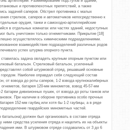
онь артиллерии. Разминирование подступов и зданий,
отанковых и противопехотных препятствий, а также
ись задачей саперов. Обстрел противника с малых
ения стрелков, саперов и автоматчиков непосредственно к
дельные орудия, танки и самоходно-артиллерийские
шийся в отдельных комнатах или частях зданий, недоступных
мог быть уничтожен только огнеметчиками. Прикрытие [18]
спешно осуществлялось химическими подразделениями.
низованное взаимодействие подразделений различных родов
спечивало успех штурма опорного пункта.
 ставилась задача овладеть крупным опорным пунктом или
елковый батальон. Стрелковый батальон, усиленный
представлял собой штурмовой отряд, решавший основные
е городом. Наиболее оправдал себя следующий состав
н, от взвода до роты саперов, 1-2 взвода крупнокалиберных
 огнеметов, батарея 120-мм минометов, взвод 45-57-мм
-2 батареи дивизионных пушек, от взвода до роты танков или
ановок. При наличии в обороне противника особо прочных
атарея 152-мм гаубиц или хотя бы 1-2 гаубицы, а в ряде
 подразделение гвардейских минометных частей.
 батальона) должен был организовать в составе отряда
 ними средства усиления отряда и нацелить их на объекты
ладения ими. В штурмовом отряде создавались от 3 до 6