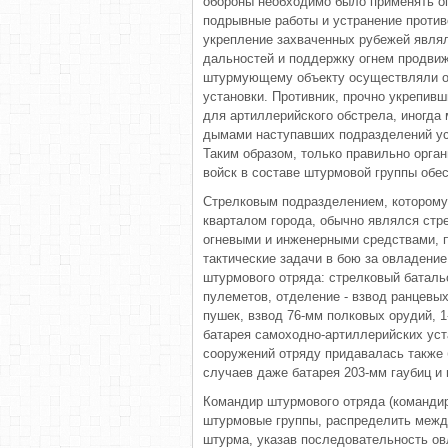
обороны необходимо было применять ог
подрывные работы и устранение против
укрепление захваченных рубежей являл
дальностей и поддержку огнем продвиж
штурмующему объекту осуществляли от
установки. Противник, прочно укрепив
для артиллерийского обстрела, иногда 
дымами наступавших подразделений у
Таким образом, только правильно орга
войск в составе штурмовой группы обе
Стрелковым подразделением, которому
кварталом города, обычно являлся стр
огневыми и инженерными средствами, 
тактические задачи в бою за овладени
штурмового отряда: стрелковый батальо
пулеметов, отделение - взвод ранцевых
пушек, взвод 76-мм полковых орудий, 1
батарея самоходно-артиллерийских уст
сооружений отряду придавалась также б
случаев даже батарея 203-мм гаубиц и
Командир штурмового отряда (командир
штурмовые группы, распределить между
штурма, указав последовательность ов