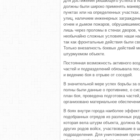
Для достижения решающего успеха в н
должны были широко применять маневр,
пунктах или на определенных участках
улиц, наличием инженерных загражден
огнем и дымом пожаров, обрушившимис
лишь через проломы в стенах дворов, ч
необычайно сложных условиях наши на
так как фронтальные действия были св
Только внезапность боевых действий м
штурмуемом объекте.
Постоянная возможность активного воз
частей и подразделений обязывала пос
и ведению боя в отрыве от соседей.
В значительной мере успех борьбы за 
полны были данные о противнике, о си
план боя, проведена подготовка часте
организовано материальное обеспечени
В боях внутри города наиболее эффек
подобранных отрядов из различных род
которая вела штурм объекта, должна б
других родов войск, участвовавшие в ш
подразделения. Для уничтожения прочн