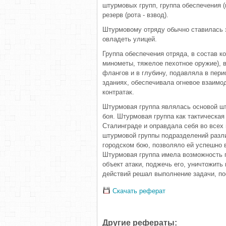
штурмовых групп, группа обеспечения 
резерв (рота - взвод).
Штурмовому отряду обычно ставилась 
овладеть улицей.
Группа обеспечения отряда, в состав к
минометы, тяжелое пехотное оружие), 
флангов и в глубину, подавляла в пер
зданиях, обеспечивала огневое взаим
контратак.
Штурмовая группа являлась основой ш
боя. Штурмовая группа как тактическая
Сталинграде и оправдала себя во всех
штурмовой группы подразделений разли
городском бою, позволяло ей успешно 
Штурмовая группа имела возможность 
объект атаки, поджечь его, уничтожить 
действий решал выполнение задачи, по
Скачать реферат
Другие рефераты: