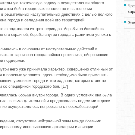
ятельную тактическую задачу в осуществлении общего
Чре
ри этом бой в городе заключался не в вытеснении
хар
а в решительных наступательных действиях с целью полного
она города и овладения всей его территорией.
Эле
но складывался из трех периодов: борьбы на ближайших
ие его окраиной, борьбы внутри города с развитием успеха к
тличались в основном от наступательных действий в
вать от гарнизона города войска противника, оборонявшие
ой поддержки.
нутри него уже принимала характер, совершенно отличный от
я в полевых условиях: здесь необходимо было применять
чавшие условиям города и тем задачам, которые ставятся
и со спецификой городского боя. [17]
влялась борьба внутри города. В одних условиях она была
угих - весьма длительной и продолжалась неделями и даже
ление осуществлялось непрерывно с неослабевающей
людения, отсутствие нейтральной зоны между боевыми
ированному использованию артиллерии и авиации.