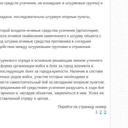
(из средств усиления, не вошедших в штурмовые группы) и
задача: последовательно штурмуя опорные пункты,
оторой входили огневые средства усиления (артиллерия,
вела огневое окаймление намеченного к штурму объекта с
иод штурма огневые средства противника в соседних
одействие между штурмовыми группами и отражение
турмового отряда и основным решающим звеном уличного
 форма организации войск в боях за город возникла в
 последующих боях за города-крепости. Наличие в составе
чных родов войск, участие которых необходимо в
вести самостоятельный бой за овладение опорным пунктом.
приданными ей средствами усиления разрушить в ходе боя
гарнизон и, овладев объектом, закрепиться в нем. Успех ее
ставленной отряду в целом.
Перейти на страницу номер:
1
2
3