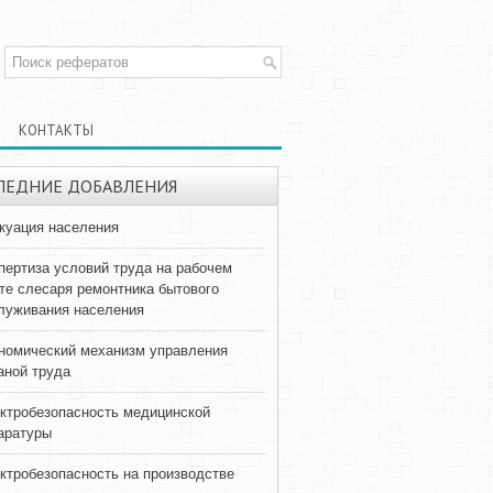
КОНТАКТЫ
ЛЕДНИЕ ДОБАВЛЕНИЯ
куация населения
пертиза условий труда на рабочем
те слесаря ремонтника бытового
луживания населения
номический механизм управления
аной труда
ктробезопасность медицинской
аратуры
ктробезопасность на производстве