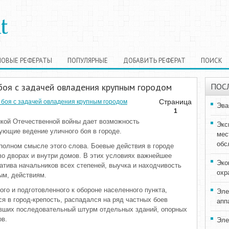
НОВЫЕ РЕФЕРАТЫ
ПОПУЛЯРНЫЕ
ДОБАВИТЬ РЕФЕРАТ
ПОИСК
боя с задачей овладения крупным городом
ПОС
Страница
 боя с задачей овладения крупным городом
Эва
1
икой Отечественной войны дает возможность
Экс
ующие ведение уличного боя в городе.
мес
обс
 полном смысле этого слова. Боевые действия в городе
во дворах и внутри домов. В этих условиях важнейшее
Эко
атива начальников всех степеней, выучка и находчивость
охр
ым, действиям.
ого и подготовленного к обороне населенного пункта,
Эле
 в город-крепость, распадался на ряд частных боев
апп
вших последовательный штурм отдельных зданий, опорных
ов.
Эле