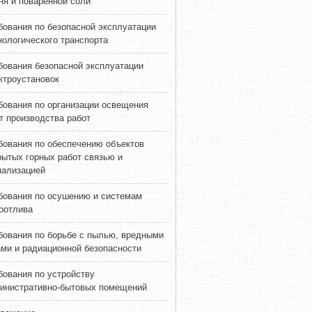
ня и поваренной соли
бования по безопасной эксплуатации
нологического транспорта
бования безопасной эксплуатации
ктроустановок
бования по организации освещения
т производства работ
бования по обеспечению объектов
рытых горных работ связью и
нализацией
бования по осушению и системам
оотлива
бования по борьбе с пылью, вредными
ами и радиационной безопасности
бования по устройству
инистративно-бытовых помещений