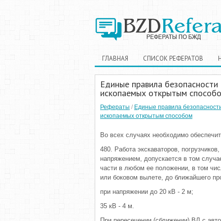
ГЛАВНАЯ
СПИСОК РЕФЕРАТОВ
Единые правила безопасности
ископаемых открытым способ
Рефераты
/
Единые правила безопасност
ископаемых открытым способом
Во всех случаях необходимо обеспечи
480. Работа экскаваторов, погрузчиков,
напряжением, допускается в том случа
части в любом ее положении, в том чи
или боковом вылете, до ближайшего пр
при напряжении до 20 кВ - 2 м;
35 кВ - 4 м.
При пересечении (сближении) ВЛ с авт