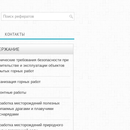
КОНТАКТЫ
ЕРЖАНИЕ
нические требования безопасности при
оительстве и эксплуатации объектов
рытых горных работ
анизация горных работ
онтные работы
работка месторождений полезных
опаемых драгами и плавучими
снарядами
работка месторождений природного