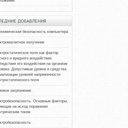
ложение
ЛЕДНИЕ ДОБАВЛЕНИЯ
ономическая безопасность компьютера
ктромагнитное излучение
ктростатическое поле как фактор
сного и вредного воздействия.
ледствия его воздействия на организм
овека. Допустимые уровни и средства
мализации уровней напряженности
ктростатического поля
овое загрязнение
ктробезопасность. Основные факторы,
яющие на исход поражения
ктрическим током
ктробезопасность