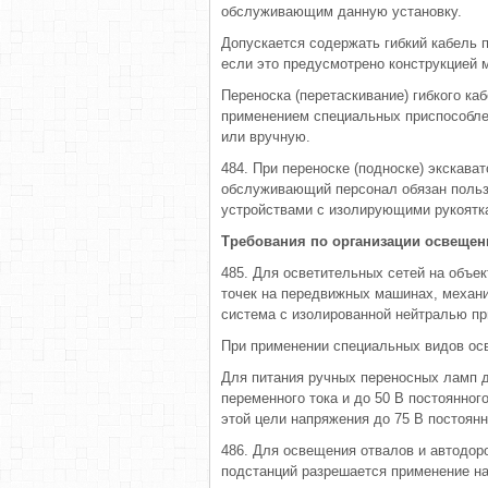
обслуживающим данную установку.
Допускается содержать гибкий кабель 
если это предусмотрено конструкцией 
Переноска (перетаскивание) гибкого к
применением специальных приспособле
или вручную.
484. При переноске (подноске) экскава
обслуживающий персонал обязан польз
устройствами с изолирующими рукоятк
Требования по организации освещен
485. Для осветительных сетей на объек
точек на передвижных машинах, механи
система с изолированной нейтралью пр
При применении специальных видов ос
Для питания ручных переносных ламп 
переменного тока и до 50 В постоянног
этой цели напряжения до 75 В постоянн
486. Для освещения отвалов и автодор
подстанций разрешается применение на