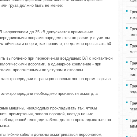
кам
 или груза должно быть не менее:
Тре
тех
Тре
Л напряжением до 35 кВ допускается применение
эле
передвижными опорами определяется по расчету с учетом
стойчивости опор и, как правило, не должно превышать 50
Тре
мес
ыть выполнено при пересечении воздушных ВЛ с контактной
Тре
ологическими дорогами, а одинарное крепление - при
отк
огами, проложенными по уступам и отвалам.
сиг
 электропередачи в границах опасных зон на время взрыва
Тре
вод
электропередачи необходимо произвести осмотр, а
Тре
жные машины, необходимо прокладывать так, чтобы
газ
ия, примерзания, завала породой, наезда на них
По обводненной площади кабель должен прокладываться на
Тре
сыпке.
адм
боты гибкие кабели должны осматриваться персоналом,