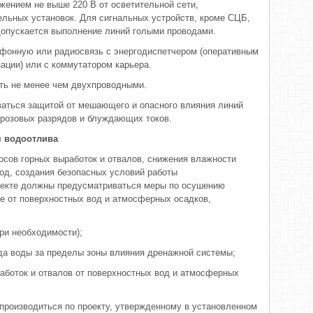
ением не выше 220 В от осветительной сети,
льных установок. Для сигнальных устройств, кроме СЦБ,
допускается выполнение линий голыми проводами.
фонную или радиосвязь с энергодиспетчером (оперативным
ции) или с коммутатором карьера.
ть не менее чем двухпроводными.
ваться защитой от мешающего и опасного влияния линий
 грозовых разрядов и блуждающих токов.
м водоотлива
косов горных выработок и отвалов, снижения влажности
од, создания безопасных условий работы
роекте должны предусматриваться меры по осушению
те от поверхностных вод и атмосферных осадков,
ри необходимости);
да воды за пределы зоны влияния дренажной системы;
аботок и отвалов от поверхностных вод и атмосферных
производиться по проекту, утвержденному в установленном