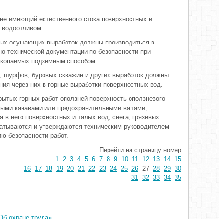
 не имеющий естественного стока поверхностных и
 водоотливом.
ных осушающих выработок должны производиться в
но-технической документации по безопасности при
скопаемых подземным способом.
, шурфов, буровых скважин и других выработок должны
ия через них в горные выработки поверхностных вод.
крытых горных работ оползней поверхность оползневого
ными канавами или предохранительными валами,
в него поверхностных и талых вод, снега, грязевых
батываются и утверждаются техническим руководителем
ию безопасности работ.
Перейти на страницу номер:
1
2
3
4
5
6
7
8
9
10
11
12
13
14
15
16
17
18
19
20
21
22
23
24
25
26
27
28
29
30
31
32
33
34
35
Об охране труда»