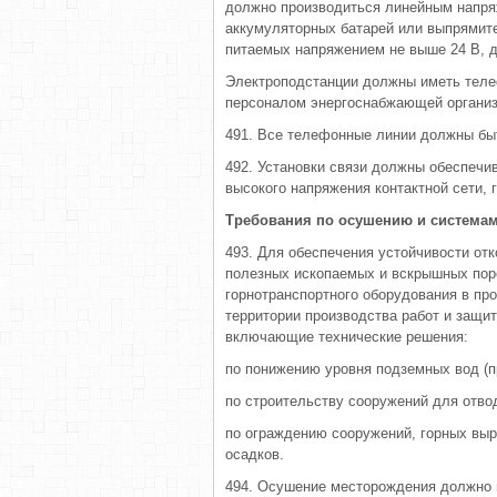
должно производиться линейным напряж
аккумуляторных батарей или выпрямите
питаемых напряжением не выше 24 В, 
Электроподстанции должны иметь теле
персоналом энергоснабжающей организа
491. Все телефонные линии должны бы
492. Установки связи должны обеспечи
высокого напряжения контактной сети,
Требования по осушению и система
493. Для обеспечения устойчивости от
полезных ископаемых и вскрышных пор
горнотранспортного оборудования в п
территории производства работ и защи
включающие технические решения:
по понижению уровня подземных вод (п
по строительству сооружений для отво
по ограждению сооружений, горных выр
осадков.
494. Осушение месторождения должно 