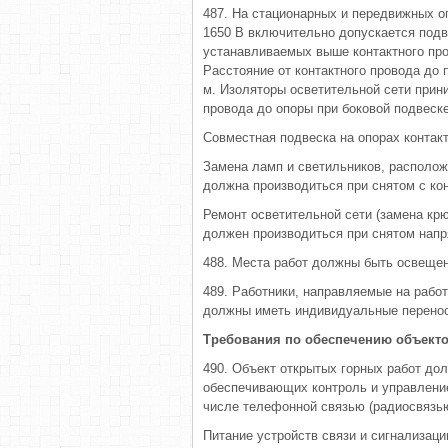
487. На стационарных и передвижных о
1650 В включительно допускается подв
устанавливаемых выше контактного про
Расстояние от контактного провода до
м. Изоляторы осветительной сети прин
провода до опоры при боковой подвеске
Совместная подвеска на опорах контакт
Замена ламп и светильников, располож
должна производиться при снятом с ко
Ремонт осветительной сети (замена крю
должен производиться при снятом напря
488. Места работ должны быть освещен
489. Работники, направляемые на работ
должны иметь индивидуальные перенос
Требования по обеспечению объекто
490. Объект открытых горных работ до
обеспечивающих контроль и управление
числе телефонной связью (радиосвязью
Питание устройств связи и сигнализац