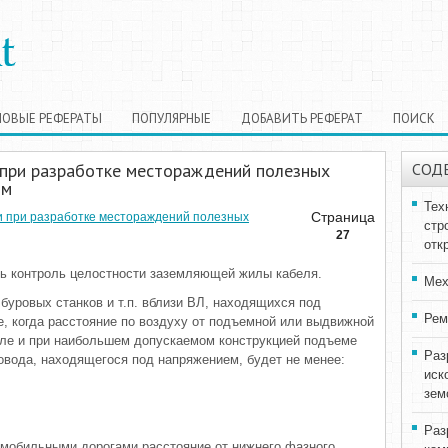
НОВЫЕ РЕФЕРАТЫ
ПОПУЛЯРНЫЕ
ДОБАВИТЬ РЕФЕРАТ
ПОИСК
 при разработке местораждений полезных
СОД
ом
Тех
Страница
и при разработке местораждений полезных
стр
27
отк
ть контроль целостности заземляющей жилы кабеля.
Мех
 буровых станков и т.п. вблизи ВЛ, находящихся под
Рем
е, когда расстояние по воздуху от подъемной или выдвижной
сле и при наибольшем допускаемом конструкцией подъеме
Раз
овода, находящегося под напряжением, будет не менее:
иск
зем
Раз
омобильными дорогами расстояние от нижнего фазного