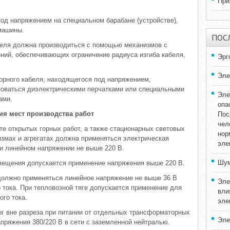
При
под напряжением на специальном барабане (устройстве),
машины.
ПОС
абеля должна производиться с помощью механизмов с
ний, обеспечивающих ограничение радиуса изгиба кабеля,
Эрг
Эле
торного кабеля, находящегося под напряжением,
оваться диэлектрическими перчатками или специальными
Эле
ами.
опа
ия мест производства работ
Пос
чел
те открытых горных работ, а также стационарных световых
нор
змах и агрегатах должна применяться электрическая
эле
и линейном напряжении не выше 220 В.
Шум
вещения допускается применение напряжения выше 220 В.
должно применяться линейное напряжение не выше 36 В
Эле
о тока. При тепловозной тяге допускается применение для
вли
ого тока.
эле
ог вне разреза при питании от отдельных трансформаторных
Эле
пряжения 380/220 В в сети с заземленной нейтралью.