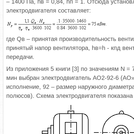
– 1400 Па, hв = 0,84, hп = 1. Отсюда устан
электродвигателя составляет:
где Qв – принятая производительность венти
принятый напор вентилятора, hв=h - кпд вент
передачи.
Из приложения 5 книги [3] по значениям N = 7
мин выбран электродвигатель АО2-92-6 (АО»
исполнение, 92 – размер наружного диаметра
полюсов). Схема электродвигателя показана 