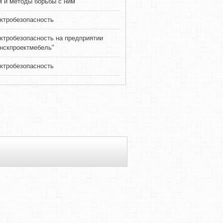
 и методы борьбы с ним
ктробезопасность
ктробезопасность на предприятии
нскпроектмебель"
ктробезопасность