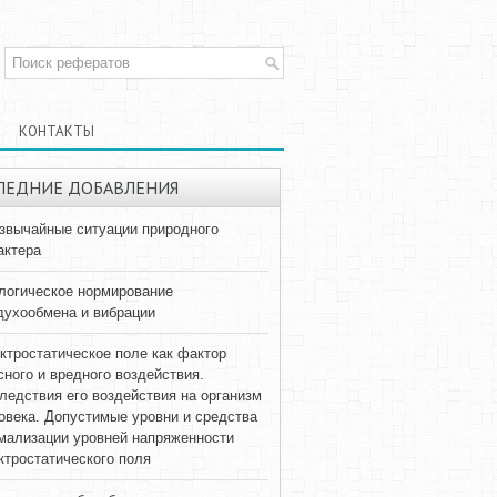
КОНТАКТЫ
ЛЕДНИЕ ДОБАВЛЕНИЯ
звычайные ситуации природного
актера
логическое нормирование
духообмена и вибрации
ктростатическое поле как фактор
сного и вредного воздействия.
ледствия его воздействия на организм
овека. Допустимые уровни и средства
мализации уровней напряженности
ктростатического поля