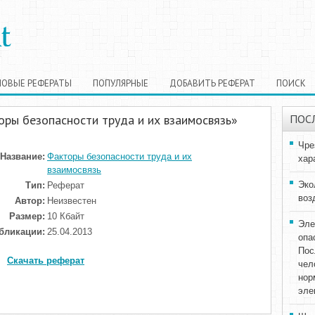
НОВЫЕ РЕФЕРАТЫ
ПОПУЛЯРНЫЕ
ДОБАВИТЬ РЕФЕРАТ
ПОИСК
ры безопасности труда и их взаимосвязь»
ПОС
Чре
Название:
Факторы безопасности труда и их
хар
взаимосвязь
Эко
Тип:
Реферат
воз
Автор:
Неизвестен
Размер:
10 Кбайт
Эле
бликации:
25.04.2013
опа
Пос
Скачать реферат
чел
нор
эле